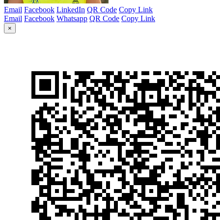
Email
Facebook
LinkedIn
QR Code
Copy Link
Email
Facebook
Whatsapp
QR Code
Copy Link
×