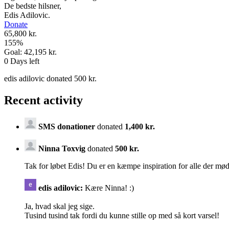
De bedste hilsner,
Edis Adilovic.
Donate
65,800 kr.
155
%
Goal:
42,195 kr.
0
Days left
edis adilovic donated 500 kr.
Recent activity
SMS donationer
donated
1,400 kr.
Ninna Toxvig
donated
500 kr.
Tak for løbet Edis! Du er en kæmpe inspiration for alle der mø
edis adilovic:
Kære Ninna! :)
Ja, hvad skal jeg sige.
Tusind tusind tak fordi du kunne stille op med så kort varsel!