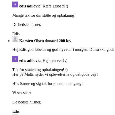
edis adilovic:
Kære Lisbeth :)
Mange tak for din støtte og opbakning!
De bedste hilsner,
Edis
Karsten Olsen
donated
200 kr.
Hej Edis god løbetur og god flyvetur i morgen. Du så sku godt
edis adilovic:
Hej min ven! :)
Tak for støtten og opbakningen! :)
Her på Malta nyder vi oplevelserne og det gode vejr!
Hils Sanne og sig tak for øl endnu en gang!
Vi ses snart.
De bedste hilsner,
Edis