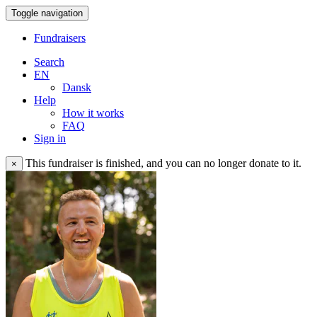
Toggle navigation
Fundraisers
Search
EN
Dansk
Help
How it works
FAQ
Sign in
This fundraiser is finished, and you can no longer donate to it.
×