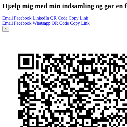
Hjælp mig med min indsamling og gør en f
Email
Facebook
LinkedIn
QR Code
Copy Link
Email
Facebook
Whatsapp
QR Code
Copy Link
×