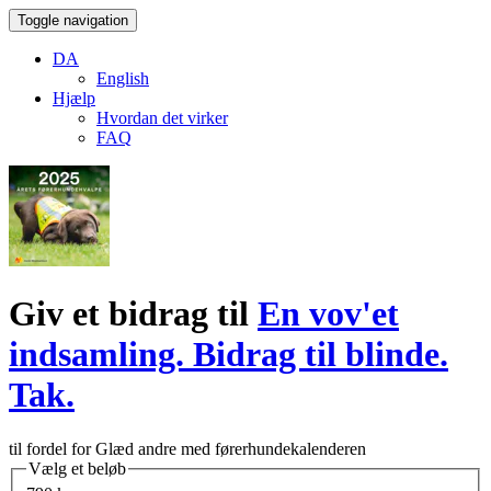
Toggle navigation
DA
English
Hjælp
Hvordan det virker
FAQ
Giv et bidrag til
En vov'et
indsamling. Bidrag til blinde.
Tak.
til fordel for Glæd andre med førerhundekalenderen
Vælg et beløb