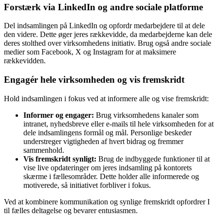
Forstærk via LinkedIn og andre sociale platforme
Del indsamlingen på LinkedIn og opfordr medarbejdere til at dele
den videre. Dette øger jeres rækkevidde, da medarbejderne kan dele
deres stolthed over virksomhedens initiativ. Brug også andre sociale
medier som Facebook, X og Instagram for at maksimere
rækkevidden.
Engagér hele virksomheden og vis fremskridt
Hold indsamlingen i fokus ved at informere alle og vise fremskridt:
Informer og engager:
Brug virksomhedens kanaler som
intranet, nyhedsbreve eller e-mails til hele virksomheden for at
dele indsamlingens formål og mål. Personlige beskeder
understreger vigtigheden af hvert bidrag og fremmer
sammenhold.
Vis fremskridt synligt:
Brug de indbyggede funktioner til at
vise live opdateringer om jeres indsamling på kontorets
skærme i fællesområder. Dette holder alle informerede og
motiverede, så initiativet forbliver i fokus.
Ved at kombinere kommunikation og synlige fremskridt opfordrer I
til fælles deltagelse og bevarer entusiasmen.