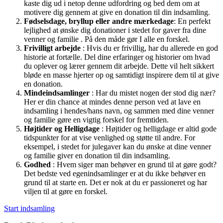
kaste dig ud i netop denne udfordring og bed dem om at
motivere dig gennem at give en donation til din indsamling.
Fødselsdage, bryllup eller andre mærkedage
: En perfekt
lejlighed at ønske dig donationer i stedet for gaver fra dine
venner og familie . På den måde gør I alle en forskel.
Frivilligt arbejde
: Hvis du er frivillig, har du allerede en god
historie at fortælle. Del dine erfaringer og historier om hvad
du oplever og lærer gennem dit arbejde. Dette vil helt sikkert
bløde en masse hjerter op og samtidigt inspirere dem til at give
en donation.
Mindeindsamlinger
: Har du mistet nogen der stod dig nær?
Her er din chance at mindes denne person ved at lave en
indsamling i hendes/hans navn, og sammen med dine venner
og familie gøre en vigtig forskel for fremtiden.
Højtider og Helligdage
: Højtider og helligdage er altid gode
tidspunkter for at vise venlighed og støtte til andre. For
eksempel, i stedet for julegaver kan du ønske at dine venner
og familie giver en donation til din indsamling.
Godhed
: Hvem siger man behøver en grund til at gøre godt?
Det bedste ved egenindsamlinger er at du ikke behøver en
grund til at starte en. Det er nok at du er passioneret og har
viljen til at gøre en forskel.
Start indsamling