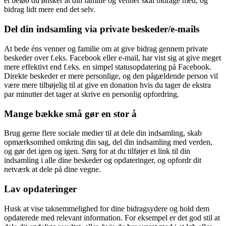
et beløb du ønsker at din familie og venner skal bidrage med, og
bidrag lidt mere end det selv.
Del din indsamling via private beskeder/e-mails
At bede éns venner og familie om at give bidrag gennem private
beskeder over f.eks. Facebook eller e-mail, har vist sig at give meget
mere effektivt end f.eks. en simpel statusopdatering på Facebook.
Direkte beskeder er mere personlige, og den pågældende person vil
være mere tilbøjelig til at give en donation hvis du tager de ekstra
par minutter det tager at skrive en personlig opfordring.
Mange bække små gør en stor å
Brug gerne flere sociale medier til at dele din indsamling, skab
opmærksomhed omkring din sag, del din indsamling med verden,
og gør det igen og igen. Sørg for at du tilføjer et link til din
indsamling i alle dine beskeder og opdateringer, og opfordr dit
netværk at dele på dine vegne.
Lav opdateringer
Husk at vise taknemmelighed for dine bidragsydere og hold dem
opdaterede med relevant information. For eksempel er det god stil at