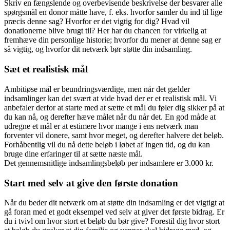
Skriv en fængslende og overbevisende beskrivelse der besvarer alle
spørgsmål en donor måtte have, f. eks. hvorfor samler du ind til lige
præcis denne sag? Hvorfor er det vigtig for dig? Hvad vil
donationerne blive brugt til? Her har du chancen for virkelig at
fremhæve din personlige historie; hvorfor du mener at denne sag er
så vigtig, og hvorfor dit netværk bør støtte din indsamling.
Sæt et realistisk mål
Ambitiøse mål er beundringsværdige, men når det gælder
indsamlinger kan det svært at vide hvad der er et realistisk mål. Vi
anbefaler derfor at starte med at sætte et mål du føler dig sikker på at
du kan nå, og derefter hæve målet når du når det. En god måde at
udregne et mål er at estimere hvor mange i ens netværk man
forventer vil donere, samt hvor meget, og derefter halvere det beløb.
Forhåbentlig vil du nå dette beløb i løbet af ingen tid, og du kan
bruge dine erfaringer til at sætte næste mål.
Det gennemsnitlige indsamlingsbeløb per indsamlere er 3.000 kr.
Start med selv at give den første donation
Når du beder dit netværk om at støtte din indsamling er det vigtigt at
gå foran med et godt eksempel ved selv at giver det første bidrag. Er
du i tvivl om hvor stort et beløb du bør give? Forestil dig hvor stort