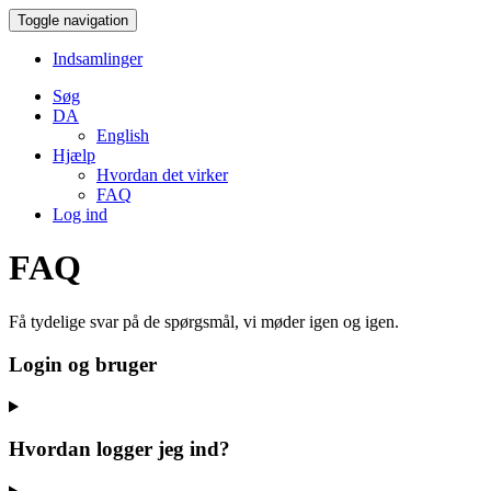
Toggle navigation
Indsamlinger
Søg
DA
English
Hjælp
Hvordan det virker
FAQ
Log ind
FAQ
Få tydelige svar på de spørgsmål, vi møder igen og igen.
Login og bruger
Hvordan logger jeg ind?