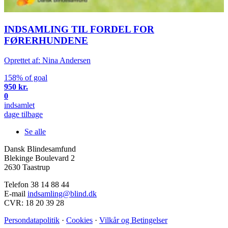
INDSAMLING TIL FORDEL FOR
FØRERHUNDENE
Oprettet af: Nina Andersen
158% of goal
950 kr.
0
indsamlet
dage tilbage
Se alle
Dansk Blindesamfund
Blekinge Boulevard 2
2630 Taastrup
Telefon 38 14 88 44
E-mail
indsamling@blind.dk
CVR: 18 20 39 28
Persondatapolitik
·
Cookies
·
Vilkår og Betingelser