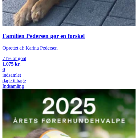
Familien Pedersen gør en forskel
Oprettet af: Karina Pedersen
71% of goal
1.075 kr.
0
indsamlet
dage tilbage
Indsamling