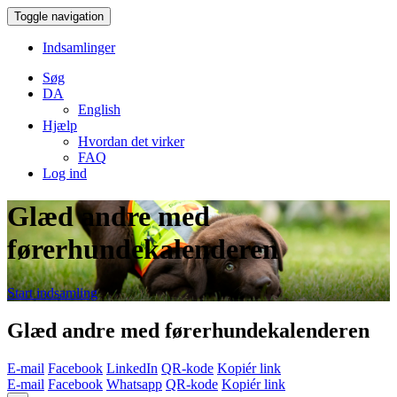
Toggle navigation
Indsamlinger
Søg
DA
English
Hjælp
Hvordan det virker
FAQ
Log ind
Glæd andre med
førerhundekalenderen
Start indsamling
Glæd andre med førerhundekalenderen
E-mail
Facebook
LinkedIn
QR-kode
Kopiér link
E-mail
Facebook
Whatsapp
QR-kode
Kopiér link