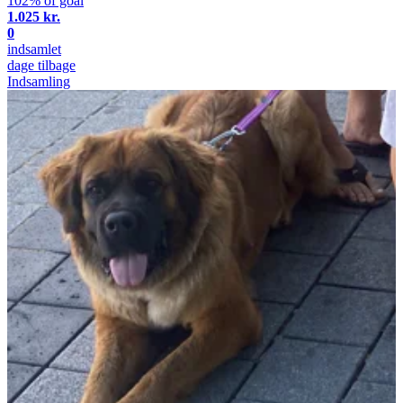
102% of goal
1.025 kr.
0
indsamlet
dage tilbage
Indsamling