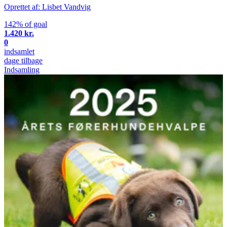
Oprettet af: Lisbet Vandvig
142% of goal
1.420 kr.
0
indsamlet
dage tilbage
Indsamling