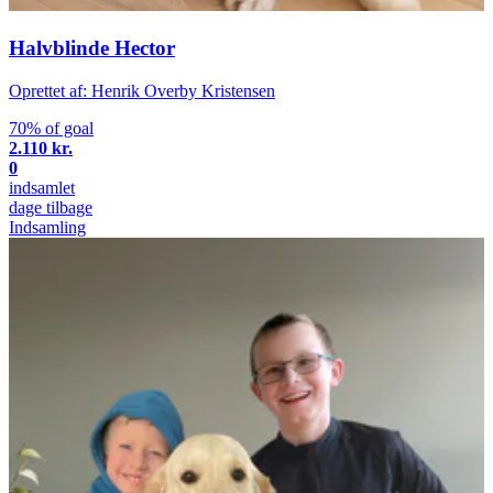
Halvblinde Hector
Oprettet af: Henrik Overby Kristensen
70% of goal
2.110 kr.
0
indsamlet
dage tilbage
Indsamling