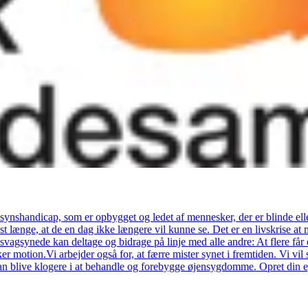
ynshandicap, som er opbygget og ledet af mennesker, der er blinde ell
længe, at de en dag ikke længere vil kunne se. Det er en livskrise at miste
svagsynede kan deltage og bidrage på linje med alle andre: At flere få
yrker motion.Vi arbejder også for, at færre mister synet i fremtiden. Vi
 kan blive klogere i at behandle og forebygge øjensygdomme. Opret din e