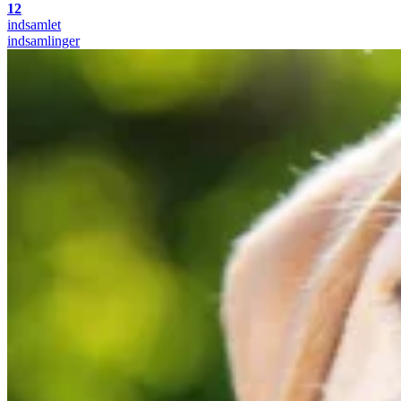
12
indsamlet
indsamlinger