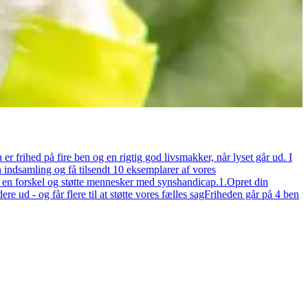
r frihed på fire ben og en rigtig god livsmakker, når lyset går ud. I
ndsamling og få tilsendt 10 eksemplarer af vores
øre en forskel og støtte mennesker med synshandicap.1.Opret din
re ud - og får flere til at støtte vores fælles sagFriheden går på 4 ben