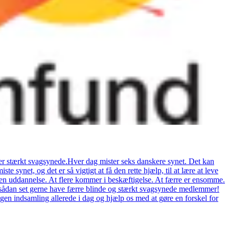
er stærkt svagsynede.Hver dag mister seks danskere synet. Det kan
 synet, og det er så vigtigt at få den rette hjælp, til at lære at leve
r en uddannelse. At flere kommer i beskæftigelse. At færre er ensomme.
 vil sådan set gerne have færre blinde og stærkt svagsynede medlemmer!
gen indsamling allerede i dag og hjælp os med at gøre en forskel for