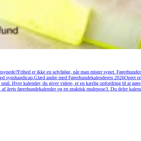
gsynede?Frihed er ikke en selvfølge, når man mister synet. Førerhunden e
med synshandicap.Glæd andre med Førerhundekalenderen 2026Opret en i
 smil. Hver kalender, du giver videre, er en kærlig opfordring til at g
k. af årets førerhundekalender og en praktisk mulepose3. Du deler kalende