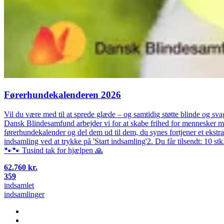
Førerhundekalenderen 2026
Vil du være med til at sprede glæde – og samtidig støtte blinde og sva
Dansk Blindesamfund arbejder vi for at skabe frihed for mennesker 
førerhundekalender og del dem ud til dem, du synes fortjener et ekstra
indsamling ved at trykke på 'Start indsamling'2. Du får tilsendt: 10 st
🐾🐾 Tusind tak for hjælpen 🙏
62.760 kr.
359
indsamlet
indsamlinger