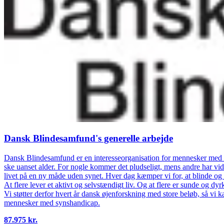
Dansk Blindesamfund's generelle arbejde
Dansk Blindesamfund er en interesseorganisation for mennesker med s
ske uanset alder. For nogle kommer det pludseligt, mens andre har vidst 
livet på en ny måde uden synet. Hver dag kæmper vi for, at blinde og 
At flere lever et aktivt og selvstændigt liv. Og at flere er sunde og d
Vi støtter derfor hvert år dansk øjenforskning med store beløb, så vi
mennesker med synshandicap.
87.975 kr.