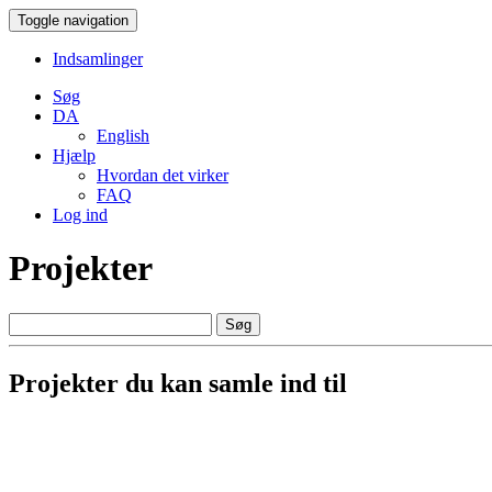
Toggle navigation
Indsamlinger
Søg
DA
English
Hjælp
Hvordan det virker
FAQ
Log ind
Projekter
Søg
Projekter du kan samle ind til